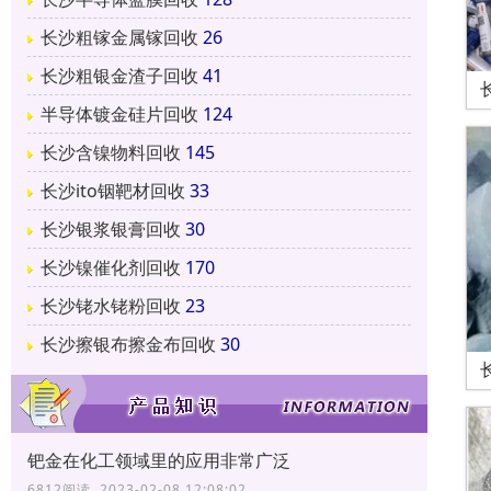
长沙粗镓金属镓回收
26
长沙粗银金渣子回收
41
半导体镀金硅片回收
124
长沙含镍物料回收
145
长沙ito铟靶材回收
33
长沙银浆银膏回收
30
长沙镍催化剂回收
170
长沙铑水铑粉回收
23
长沙擦银布擦金布回收
30
钯金在化工领域里的应用非常广泛
6812阅读 2023-02-08 12:08:02