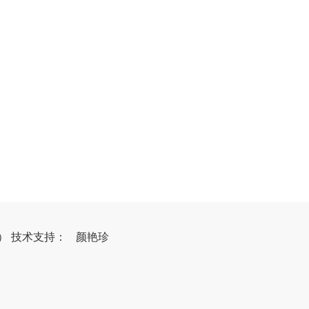
6）
技
术
支
持
：
颜艳珍