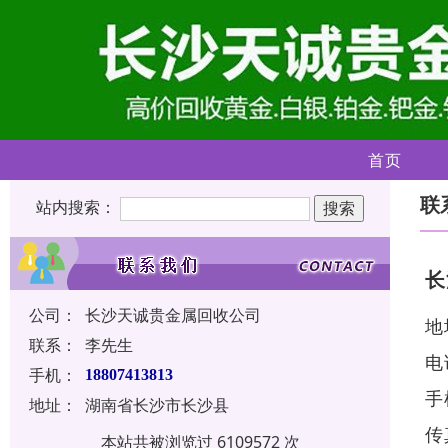
首页
联
站内搜索：
长
公司：
长沙天诚贵金属回收公司
地
联系：
李先生
电
手机：
18807413813
手
地址：
湖南省长沙市长沙县
传
本站共被浏览过 6109572 次