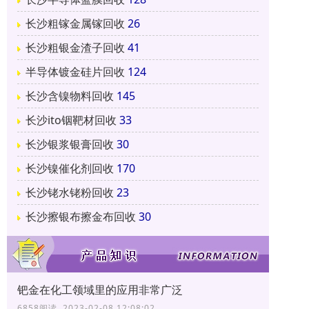
长沙粗镓金属镓回收
26
长沙粗银金渣子回收
41
半导体镀金硅片回收
124
长沙含镍物料回收
145
长沙ito铟靶材回收
33
长沙银浆银膏回收
30
长沙镍催化剂回收
170
长沙铑水铑粉回收
23
长沙擦银布擦金布回收
30
钯金在化工领域里的应用非常广泛
6858阅读 2023-02-08 12:08:02