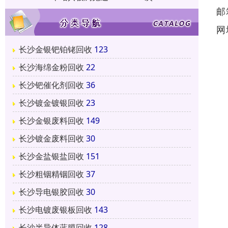
邮
网
长沙金银钯铂铑回收
123
长沙海绵金粉回收
22
长沙钯催化剂回收
36
长沙镀金镀银回收
23
长沙金银废料回收
149
长沙镀金废料回收
30
长沙金盐银盐回收
151
长沙粗铟精铟回收
37
长沙导电银胶回收
30
长沙电镀废银板回收
143
长沙半导体蓝膜回收
128