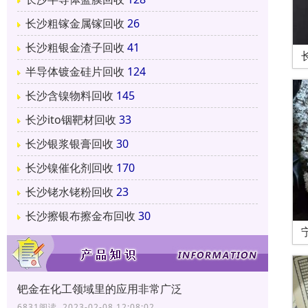
长沙粗镓金属镓回收
26
长沙粗银金渣子回收
41
半导体镀金硅片回收
124
长沙含镍物料回收
145
长沙ito铟靶材回收
33
长沙银浆银膏回收
30
长沙镍催化剂回收
170
长沙铑水铑粉回收
23
长沙擦银布擦金布回收
30
钯金在化工领域里的应用非常广泛
6831阅读 2023-02-08 12:08:02