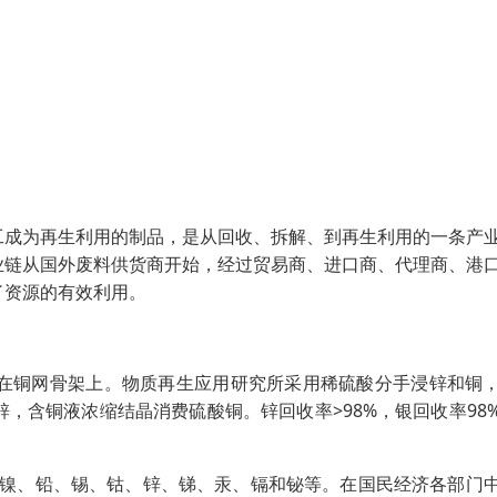
工成为再生利用的制品，是从回收、拆解、到再生利用的一条产
业链从国外废料供货商开始，经过贸易商、进口商、代理商、港
了资源的有效利用。
正极涂在铜网骨架上。物质再生应用研究所采用稀硫酸分手浸锌和铜
，含铜液浓缩结晶消费硫酸铜。锌回收率>98%，银回收率98
铜、镍、铅、锡、钴、锌、锑、汞、镉和铋等。在国民经济各部门