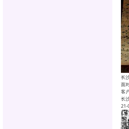
长
面
客
长
21-