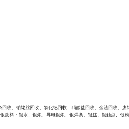
回收、铂铑丝回收、氯化钯回收、硝酸盐回收、金渣回收、废
含银废料：银水、银浆、导电银浆、银焊条、银丝、银触点、银