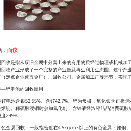
面议
格：
属回收是指从废旧金属中分离出来的有用物质经过物理或机械加
属回收产业形成了一个完整的产业链及再生利用生态圈。这个产
厂（定点企业或五金厂）、回收公司、金属加工厂等环节，实现
银—锌电池的回收应用
银锌电池含银52.55%、含锌42.7%。锌为负极，氧化银为
接熔锭。稀硫酸浸铜时参加氧化剂，含锌液经浓缩结晶消费硫酸锌
度>99%。
有色金属回收：一般指密度在4.5kg/m3以上的有色金属：如