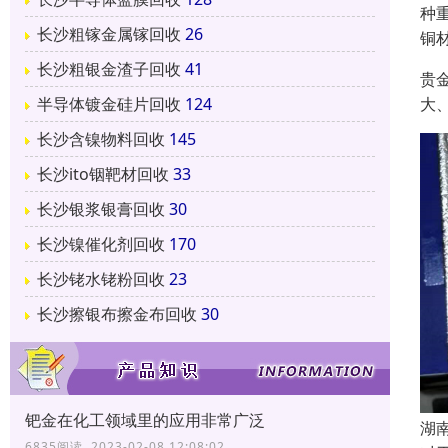
种
长沙粗镓金属镓回收
26
铜
长沙粗银金渣子回收
41
贵
大
半导体镀金硅片回收
124
长沙含镍物料回收
145
长沙ito铟靶材回收
33
长沙银浆银膏回收
30
长沙镍催化剂回收
170
长沙铑水铑粉回收
23
长沙擦银布擦金布回收
30
钯金在化工领域里的应用非常广泛
湖
6835阅读 2023-02-08 12:08:02