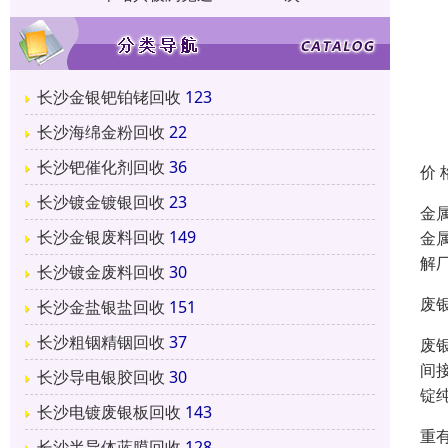
长沙金银钯铂铑回收
123
长沙海绵金粉回收
22
长沙钯催化剂回收
36
价 
长沙镀金镀银回收
23
金
长沙金银废料回收
149
金
解
长沙镀金废料回收
30
废
长沙金盐银盐回收
151
长沙粗铟精铟回收
37
废
间
长沙导电银胶回收
30
锭纯
长沙电镀废银板回收
143
重
长沙半导体蓝膜回收
128