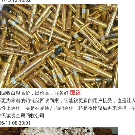
11-15 12:46:02
面议
南回收白银高价，出价高，服务好
择更为靠谱的铂铑丝回收商家，它能被更多的用户接受，也是让
靠性上更佳。要是在品质方面能更佳，还是得比较后再来选择，
沙天诚贵金属回收公司
06-11 08:39:01