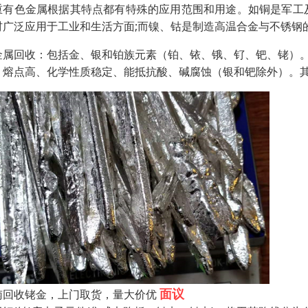
重有色金属根据其特点都有特殊的应用范围和用途。如铜是军工
材广泛应用于工业和生活方面;而镍、钴是制造高温合金与不锈钢
金属回收：包括金、银和铂族元素（铂、铱、锇、钌、钯、铑）
、熔点高、化学性质稳定、能抵抗酸、碱腐蚀（银和钯除外）。
面议
南回收铑金，上门取货，量大价优