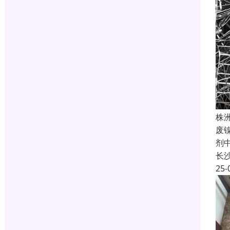
株
废
剂
长
25-