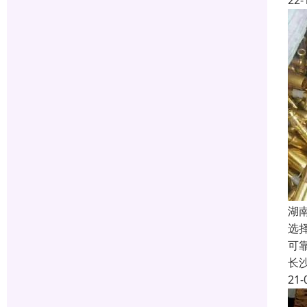
22-
湖
选
可
长
21-