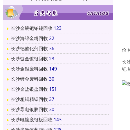
长沙金银钯铂铑回收
123
长沙海绵金粉回收
22
长沙钯催化剂回收
36
价 
长沙镀金镀银回收
23
长
长沙金银废料回收
149
钯
长沙镀金废料回收
30
长沙金盐银盐回收
151
长沙粗铟精铟回收
37
长沙导电银胶回收
30
长沙电镀废银板回收
143
长沙半导体蓝膜回收
128