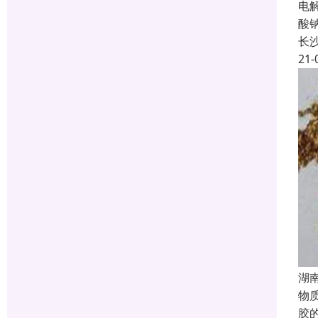
电
酸
长
21-
湖
物
胶