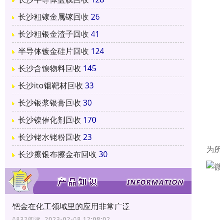
长沙粗镓金属镓回收
26
长沙粗银金渣子回收
41
半导体镀金硅片回收
124
长沙含镍物料回收
145
长沙ito铟靶材回收
33
长沙银浆银膏回收
30
长沙镍催化剂回收
170
长沙铑水铑粉回收
23
为
长沙擦银布擦金布回收
30
钯金在化工领域里的应用非常广泛
6832阅读 2023-02-08 12:08:02