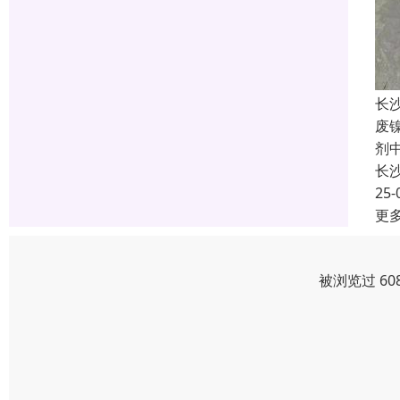
长
废
剂
长
25-
更
被浏览过 60