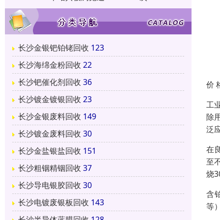
长沙金银钯铂铑回收
123
长沙海绵金粉回收
22
长沙钯催化剂回收
36
价 
长沙镀金镀银回收
23
工
长沙金银废料回收
149
除
泛
长沙镀金废料回收
30
在
长沙金盐银盐回收
151
至
长沙粗铟精铟回收
37
烧
长沙导电银胶回收
30
含
长沙电镀废银板回收
143
等
长沙半导体蓝膜回收
128