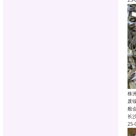
25-
株
废
般
长
25-