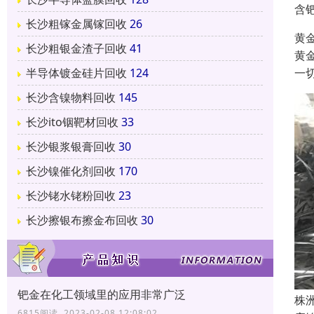
含
长沙粗镓金属镓回收
26
黄
长沙粗银金渣子回收
41
黄
一
半导体镀金硅片回收
124
长沙含镍物料回收
145
长沙ito铟靶材回收
33
长沙银浆银膏回收
30
长沙镍催化剂回收
170
长沙铑水铑粉回收
23
长沙擦银布擦金布回收
30
钯金在化工领域里的应用非常广泛
株
6815阅读 2023-02-08 12:08:02