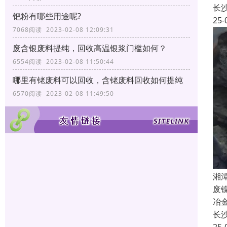
长
钯粉有哪些用途呢?
25-
7068阅读 2023-02-08 12:09:31
废含银废料提纯，回收高温银浆门槛如何？
6554阅读 2023-02-08 11:50:44
哪里有铑废料可以回收，含铑废料回收如何提纯
6570阅读 2023-02-08 11:49:50
湘
废
冶
长