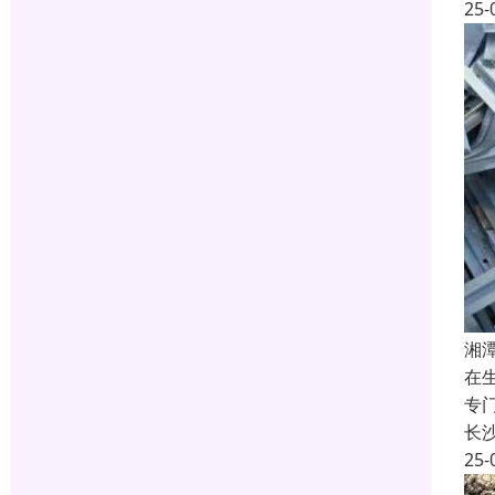
25-
湘
在
专
长
25-