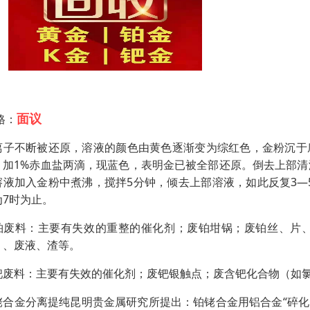
面议
格：
离子不断被还原，溶液的颜色由黄色逐渐变为综红色，金粉沉于
，加1%赤血盐两滴，现蓝色，表明金已被全部还原。倒去上部清液
溶液加入金粉中煮沸，搅拌5分钟，倾去上部溶液，如此反复3—
为7时为止。
铂废料：主要有失效的重整的催化剂；废铂坩锅；废铂丝、片
）、废液、渣等。
钯废料：主要有失效的催化剂；废钯银触点；废含钯化合物（如
铑合金分离提纯昆明贵金属研究所提出：铂铑合金用铝合金“碎