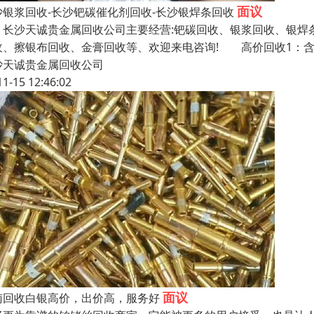
面议
沙银浆回收-长沙钯碳催化剂回收-长沙银焊条回收
沙天诚贵金属回收公司主要经营:钯碳回收、银浆回收、银焊条
收、擦银布回收、金膏回收等、欢迎来电咨询! 高价回收1：
沙天诚贵金属回收公司
11-15 12:46:02
面议
南回收白银高价，出价高，服务好