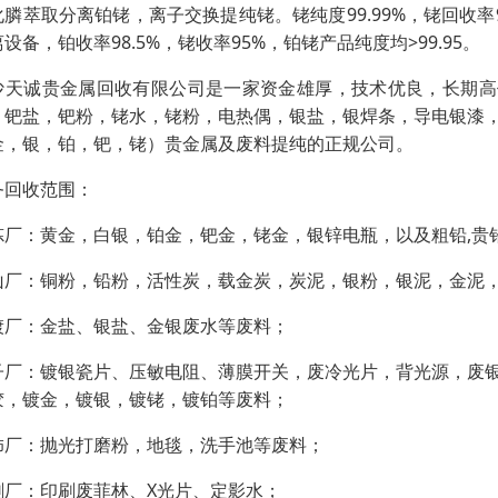
化膦萃取分离铂铑，离子交换提纯铑。铑纯度99.99%，铑回收率
设备，铂收率98.5%，铑收率95%，铂铑产品纯度均>99.95。
沙天诚贵金属回收有限公司是一家资金雄厚，技术优良，长期高
，钯盐，钯粉，铑水，铑粉，电热偶，银盐，银焊条，导电银漆
金，银，铂，钯，铑）贵金属及废料提纯的正规公司。
务回收范围：
炼厂：黄金，白银，铂金，钯金，铑金，银锌电瓶，以及粗铅,贵铅
山厂：铜粉，铅粉，活性炭，载金炭，炭泥，银粉，银泥，金泥
镀厂：金盐、银盐、金银废水等废料；
子厂：镀银瓷片、压敏电阻、薄膜开关，废冷光片，背光源，废
胶，镀金，镀银，镀铑，镀铂等废料；
饰厂：抛光打磨粉，地毯，洗手池等废料；
刷厂：印刷废菲林、X光片、定影水；