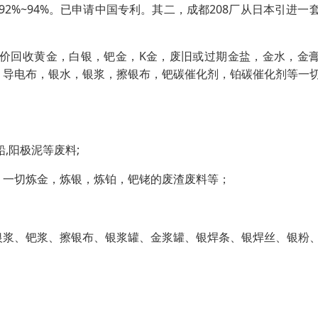
92%~94%。已申请中国专利。其二，成都208厂从日本引进一
价回收黄金，白银，钯金，K金，废旧或过期金盐，金水，金
，导电布，银水，银浆，擦银布，钯碳催化剂，铂碳催化剂等一
,阳极泥等废料;
，一切炼金，炼银，炼铂，钯铑的废渣废料等；
银浆、钯浆、擦银布、银浆罐、金浆罐、银焊条、银焊丝、银粉