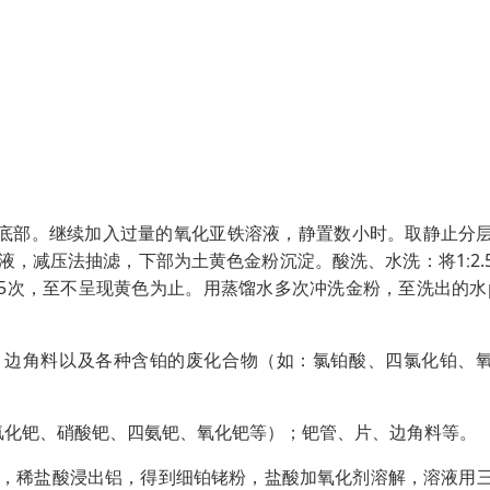
底部。继续加入过量的氧化亚铁溶液，静置数小时。取静止分
，减压法抽滤，下部为土黄色金粉沉淀。酸洗、水洗：将1∶2.
5次，至不呈现黄色为止。用蒸馏水多次冲洗金粉，至洗出的水
、边角料以及各种含铂的废化合物（如：氯铂酸、四氯化铂、
氯化钯、硝酸钯、四氨钯、氧化钯等）；钯管、片、边角料等。
化，稀盐酸浸出铝，得到细铂铑粉，盐酸加氧化剂溶解，溶液用