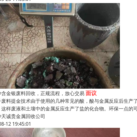
面议
沙含金银废料回收，正规流程，放心交易
子废料提金技术由于使用的几种常见的酸，酸与金属反应后生产
，这样废液和土壤中的金属反应生产了盐的化合物。环保一点的
沙天诚贵金属回收公司
08-12 19:45:01