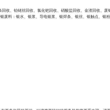
回收、铂铑丝回收、氯化钯回收、硝酸盐回收、金渣回收、废
含银废料：银水、银浆、导电银浆、银焊条、银丝、银触点、银