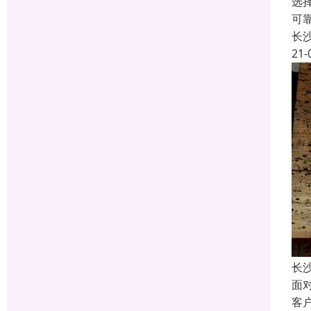
选
可
长
21-
长
面
客