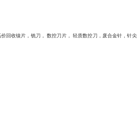
。高价回收镍片，铣刀， 数控刀片， 轻质数控刀，废合金针，针尖