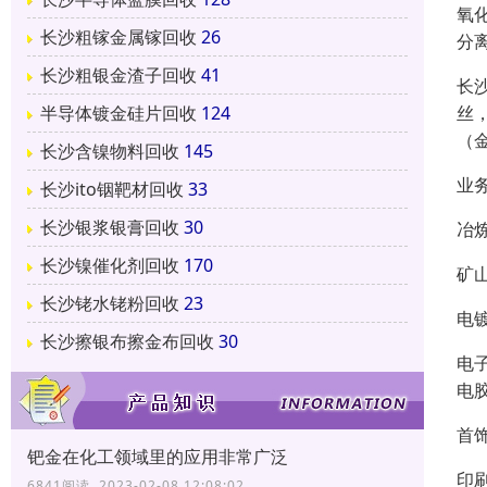
氧
长沙粗镓金属镓回收
26
分离
长沙粗银金渣子回收
41
长
丝
半导体镀金硅片回收
124
（
长沙含镍物料回收
145
业
长沙ito铟靶材回收
33
长沙银浆银膏回收
30
冶
长沙镍催化剂回收
170
矿
长沙铑水铑粉回收
23
电
长沙擦银布擦金布回收
30
电
电
首
钯金在化工领域里的应用非常广泛
印
6841阅读 2023-02-08 12:08:02