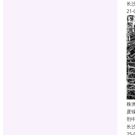
长
21-
株
废
剂
长
25-