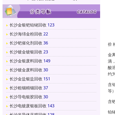
长沙金银钯铂铑回收
123
长沙海绵金粉回收
22
长沙钯催化剂回收
36
价 
长沙镀金镀银回收
23
金
长沙金银废料回收
149
滴
酸
长沙镀金废料回收
30
约
长沙金盐银盐回收
151
含
长沙粗铟精铟回收
37
等
长沙导电银胶回收
30
含
长沙电镀废银板回收
143
铂
长沙半导体蓝膜回收
128