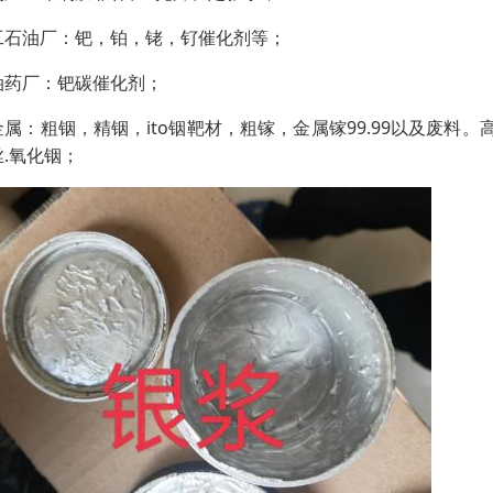
工石油厂：钯，铂，铑，钌催化剂等；
油药厂：钯碳催化剂；
金属：粗铟，精铟，ito铟靶材，粗镓，金属镓99.99以及废料
丝.氧化铟；