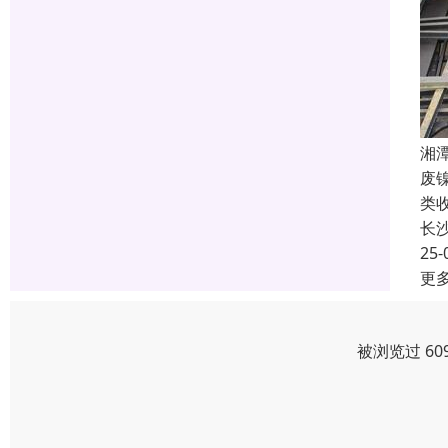
湘
废
类
长
25-
更
被浏览过 60