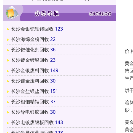
长沙金银钯铂铑回收
123
长沙海绵金粉回收
22
长沙钯催化剂回收
36
价 
长沙镀金镀银回收
23
黄
长沙金银废料回收
149
饰
生
长沙镀金废料回收
30
烘
长沙金盐银盐回收
151
长沙粗铟精铟回收
37
溶
砂
长沙导电银胶回收
30
黄
长沙电镀废银板回收
143
黄
长沙半导体蓝膜回收
128