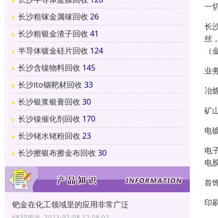
一
长沙粗镓金属镓回收
26
长
长沙粗银金渣子回收
41
丝
（
半导体镀金硅片回收
124
长沙含镍物料回收
145
业
长沙ito铟靶材回收
33
冶
长沙银浆银膏回收
30
矿
长沙镍催化剂回收
170
电
长沙铑水铑粉回收
23
电
长沙擦银布擦金布回收
30
电
首
印
钯金在化工领域里的应用非常广泛
6835阅读 2023-02-08 12:08:02