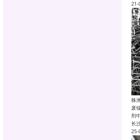
21-
株
废
剂
长
25-