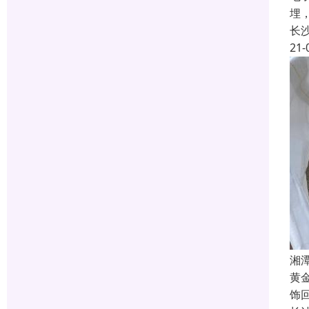
埋
长
21-
湘
黄
饰