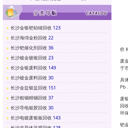
长沙金银钯铂铑回收
123
长沙海绵金粉回收
22
长沙钯催化剂回收
36
价 
长沙镀金镀银回收
23
废
长沙金银废料回收
149
于
长沙镀金废料回收
30
具体
Pb
长沙金盐银盐回收
151
长沙粗铟精铟回收
37
废
回
长沙导电银胶回收
30
环
长沙电镀废银板回收
143
钯
长沙半导体蓝膜回收
128