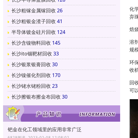
化
长沙粗镓金属镓回收
26
弃
长沙粗银金渣子回收
41
焙
半导体镀金硅片回收
124
溶
长沙含镍物料回收
145
规
长沙ito铟靶材回收
33
环
长沙银浆银膏回收
30
收
长沙镍催化剂回收
170
回
长沙铑水铑粉回收
23
可
长沙擦银布擦金布回收
30
钯金在化工领域里的应用非常广泛
6828阅读 2023-02-08 12:08:02