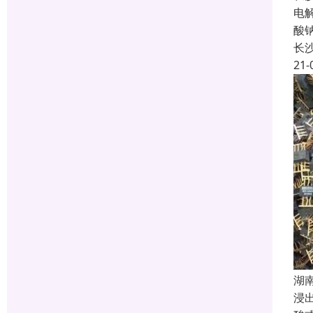
电
酸
长
21-
湖
浸