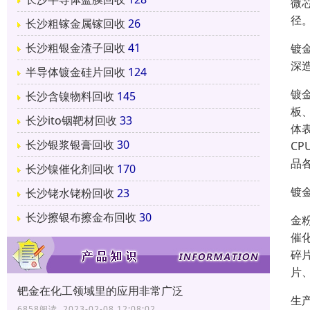
微
径
长沙粗镓金属镓回收
26
长沙粗银金渣子回收
41
镀
深
半导体镀金硅片回收
124
镀
长沙含镍物料回收
145
板
长沙ito铟靶材回收
33
体
长沙银浆银膏回收
30
C
品
长沙镍催化剂回收
170
镀
长沙铑水铑粉回收
23
长沙擦银布擦金布回收
30
金
催
碎
片
钯金在化工领域里的应用非常广泛
生
6858阅读 2023-02-08 12:08:02