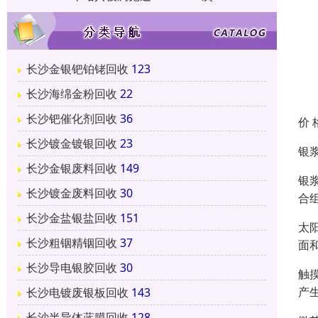
长沙金银钯铂铑回收
123
长沙海绵金粉回收
22
长沙钯催化剂回收
36
价 
长沙镀金镀银回收
23
银
长沙金银废料回收
149
银
长沙镀金废料回收
30
合
长沙金盐银盐回收
151
太
长沙粗铟精铟回收
37
面
长沙导电银胶回收
30
触
产
长沙电镀废银板回收
143
长沙半导体蓝膜回收
128