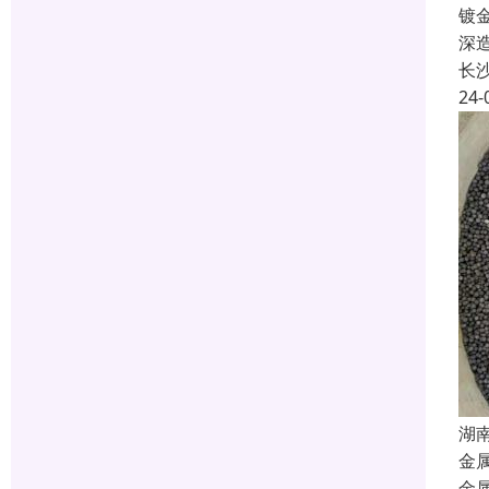
镀
深
长
24-
湖
金
金