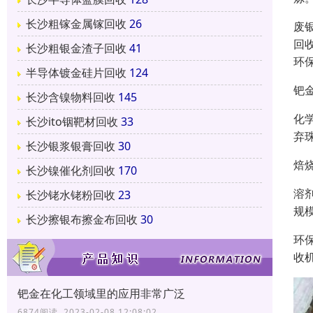
长沙粗镓金属镓回收
26
废
回
长沙粗银金渣子回收
41
环
半导体镀金硅片回收
124
钯
长沙含镍物料回收
145
化
长沙ito铟靶材回收
33
弃
长沙银浆银膏回收
30
焙
长沙镍催化剂回收
170
溶
长沙铑水铑粉回收
23
规
长沙擦银布擦金布回收
30
环
收
钯金在化工领域里的应用非常广泛
6874阅读 2023-02-08 12:08:02