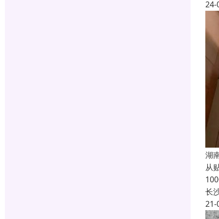
24-
湖
从
1
长
21-