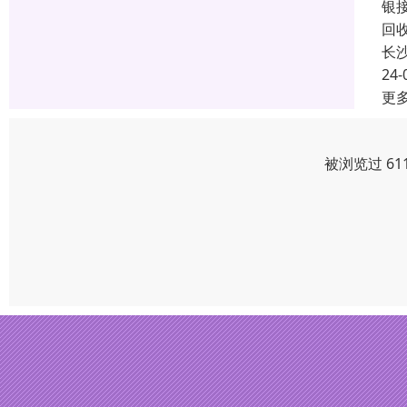
银
回
长
24-
更
被浏览过 61