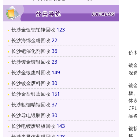
长沙金银钯铂铑回收
123
长沙海绵金粉回收
22
长沙钯催化剂回收
36
价 
长沙镀金镀银回收
23
镀
长沙金银废料回收
149
深
长沙镀金废料回收
30
镀
板
长沙金盐银盐回收
151
体
长沙粗铟精铟回收
37
C
长沙导电银胶回收
30
品
长沙电镀废银板回收
143
银
炼
长沙半导体蓝膜回收
128