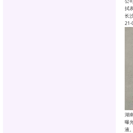
公
拭
长
21-
湖
曝
液