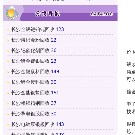
长沙金银钯铂铑回收
123
长沙海绵金粉回收
22
长沙钯催化剂回收
36
价 
长沙镀金镀银回收
23
银
长沙金银废料回收
149
康
可
长沙镀金废料回收
30
镀
长沙金盐银盐回收
151
长沙粗铟精铟回收
37
电
技
长沙导电银胶回收
30
银
长沙电镀废银板回收
143
炼
长沙半导体蓝膜回收
128