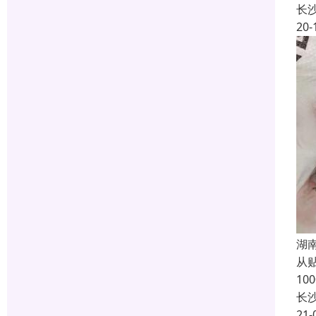
长
20-
湖
从
1
长
21-