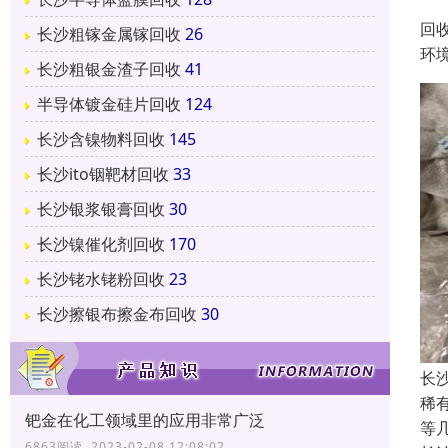
回
长沙粗镓金属镓回收
26
环
长沙粗银金渣子回收
41
半导体镀金硅片回收
124
长沙含镍物料回收
145
长沙ito铟靶材回收
33
长沙银浆银膏回收
30
长沙镍催化剂回收
170
长沙铑水铑粉回收
23
长沙擦银布擦金布回收
30
长
稀
钯金在化工领域里的应用非常广泛
等
6863阅读 2023-02-08 12:08:02