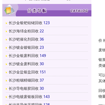
长沙金银钯铂铑回收
123
长沙海绵金粉回收
22
长沙钯催化剂回收
36
价 
长沙镀金镀银回收
23
废
长沙金银废料回收
149
银
长沙镀金废料回收
30
类
长沙金盐银盐回收
151
可
长沙粗铟精铟回收
37
其
长沙导电银胶回收
30
回
物
长沙电镀废银板回收
143
长沙半导体蓝膜回收
128