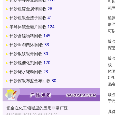
可
流
长沙粗镓金属镓回收
26
长沙粗银金渣子回收
41
银
康
半导体镀金硅片回收
124
可
长沙含镍物料回收
145
镀
长沙ito铟靶材回收
33
深
长沙银浆银膏回收
30
镀
长沙镍催化剂回收
170
板
体
长沙铑水铑粉回收
23
C
长沙擦银布擦金布回收
30
品
废
于
钯金在化工领域里的应用非常广泛
具体
6840阅读 2023-02-08 12:08:02