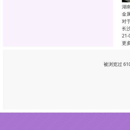
湖
金
对
长
21-
更
被浏览过 61