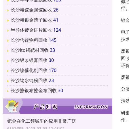
微
径
长沙粗镓金属镓回收
26
长沙粗银金渣子回收
41
镀
半导体镀金硅片回收
124
电
技
长沙含镍物料回收
145
长沙ito铟靶材回收
33
废
回
长沙银浆银膏回收
30
环
长沙镍催化剂回收
170
废
长沙铑水铑粉回收
23
分
长沙擦银布擦金布回收
30
清
研
作
钯金在化工领域里的应用非常广泛
6862阅读 2023-02-08 12:08:02