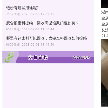
钯粉有哪些用途呢?
湖
7107阅读 2023-02-08 12:09:31
金
废含银废料提纯，回收高温银浆门槛如何？
金
长
6583阅读 2023-02-08 11:50:44
21-
哪里有铑废料可以回收，含铑废料回收如何提纯
6600阅读 2023-02-08 11:49:50