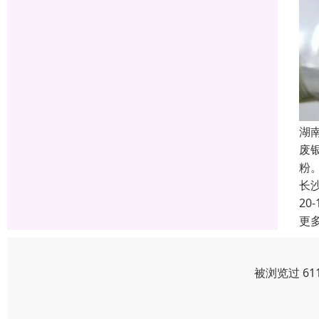
湖
废
粉
长
20-
更
被浏览过 61