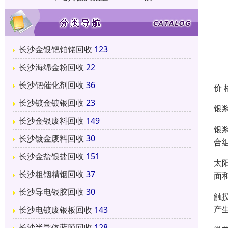
长沙金银钯铂铑回收
123
长沙海绵金粉回收
22
长沙钯催化剂回收
36
价 
长沙镀金镀银回收
23
银
长沙金银废料回收
149
银
长沙镀金废料回收
30
合
长沙金盐银盐回收
151
太
长沙粗铟精铟回收
37
面
长沙导电银胶回收
30
触
产
长沙电镀废银板回收
143
长沙半导体蓝膜回收
128