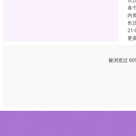
长
各
内
长
21-
更
被浏览过 60