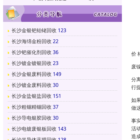
长沙金银钯铂铑回收
123
长沙海绵金粉回收
22
长沙钯催化剂回收
36
价 
长沙镀金镀银回收
23
废
长沙金银废料回收
149
分
长沙镀金废料回收
30
行
长沙金盐银盐回收
151
如
长沙粗铟精铟回收
37
做
长沙导电银胶回收
30
事
活
长沙电镀废银板回收
143
造
长沙半导体蓝膜回收
128