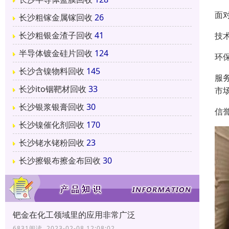
面
长沙粗镓金属镓回收
26
长沙粗银金渣子回收
41
技
半导体镀金硅片回收
124
环
长沙含镍物料回收
145
服
长沙ito铟靶材回收
33
市
长沙银浆银膏回收
30
信
长沙镍催化剂回收
170
长沙铑水铑粉回收
23
长沙擦银布擦金布回收
30
钯金在化工领域里的应用非常广泛
6831阅读 2023-02-08 12:08:02