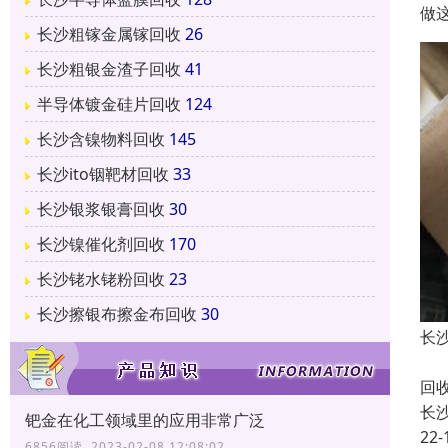
做
长沙粗镓金属镓回收
26
长沙粗银金渣子回收
41
半导体镀金硅片回收
124
长沙含镍物料回收
145
长沙ito铟靶材回收
33
长沙银浆银膏回收
30
长沙镍催化剂回收
170
长沙铑水铑粉回收
23
长沙擦银布擦金布回收
30
长
长
回
长
钯金在化工领域里的应用非常广泛
22-
6856阅读 2023-02-08 12:08:02