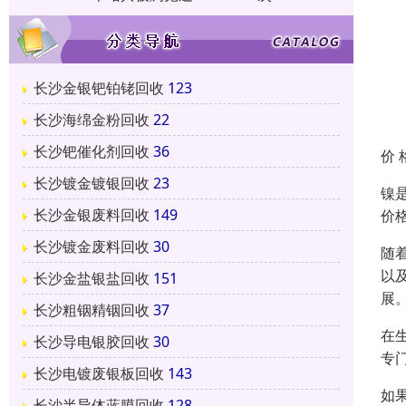
长沙金银钯铂铑回收
123
长沙海绵金粉回收
22
长沙钯催化剂回收
36
价 
长沙镀金镀银回收
23
镍
长沙金银废料回收
149
价
长沙镀金废料回收
30
随
以
长沙金盐银盐回收
151
展
长沙粗铟精铟回收
37
在
长沙导电银胶回收
30
专
长沙电镀废银板回收
143
如
长沙半导体蓝膜回收
128