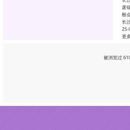
长
废
般
长
25-
更
被浏览过 61