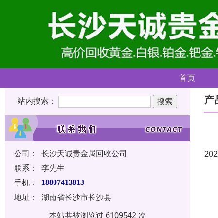
首页
产
站内搜索：
公司：
长沙天诚贵金属回收公司
202
联系：
李先生
手机：
18807413813
地址：
湖南省长沙市长沙县
本站共被浏览过 6109542 次