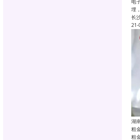
电
埋
长
21-
湖
粗
粗