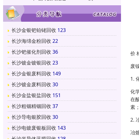
长沙金银钯铂铑回收
123
长沙海绵金粉回收
22
长沙钯催化剂回收
36
价 
长沙镀金镀银回收
23
废
长沙金银废料回收
149
1.
长沙镀金废料回收
30
化
长沙金盐银盐回收
151
在
长沙粗铟精铟回收
37
素
长沙导电银胶回收
30
2.
长沙电镀废银板回收
143
冶
长沙半导体蓝膜回收
128