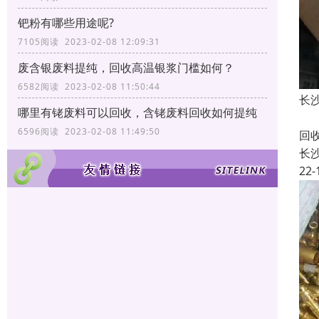
钯粉有哪些用途呢?
7105阅读 2023-02-08 12:09:31
废含银废料提纯，回收高温银浆门槛如何？
6582阅读 2023-02-08 11:50:44
长
哪里有铑废料可以回收，含铑废料回收如何提纯
长
6596阅读 2023-02-08 11:49:50
回
长
22-