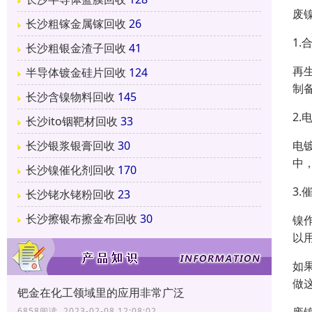
废
长沙粗镓金属镓回收
26
1.
长沙粗银金渣子回收
41
再
半导体镀金硅片回收
124
制
长沙含镍物料回收
145
2.
长沙ito铟靶材回收
33
电
长沙银浆银膏回收
30
中
长沙镍催化剂回收
170
3.
长沙铑水铑粉回收
23
长沙擦银布擦金布回收
30
镍
以
如
做
钯金在化工领域里的应用非常广泛
6858阅读 2023-02-08 12:08:02