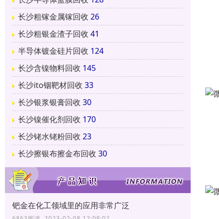
长沙粗镓金属镓回收
26
长沙粗银金渣子回收
41
半导体镀金硅片回收
124
长沙含镍物料回收
145
长沙ito铟靶材回收
33
长沙银浆银膏回收
30
长沙镍催化剂回收
170
长沙铑水铑粉回收
23
长沙擦银布擦金布回收
30
钯金在化工领域里的应用非常广泛
6863阅读 2023-02-08 12:08:02