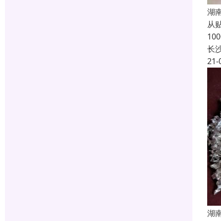
湖
从
1
长
21-
湖