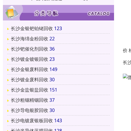
长沙金银钯铂铑回收
123
长沙海绵金粉回收
22
长沙钯催化剂回收
36
价 
长沙镀金镀银回收
23
长
长沙金银废料回收
149
长沙镀金废料回收
30
长沙金盐银盐回收
151
长沙粗铟精铟回收
37
长沙导电银胶回收
30
长沙电镀废银板回收
143
长沙半导体蓝膜回收
128