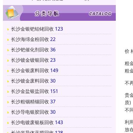
长沙金银钯铂铑回收
123
长沙海绵金粉回收
22
长沙钯催化剂回收
36
价 
长沙镀金镀银回收
23
粗
长沙金银废料回收
149
粗
长沙镀金废料回收
30
不
长沙金盐银盐回收
151
贵
长沙粗铟精铟回收
37
质
不
长沙导电银胶回收
30
利
长沙电镀废银板回收
143
放
长沙半导体蓝膜回收
128