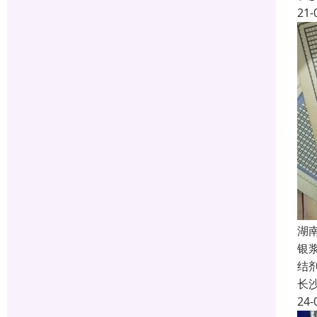
21-
湖
银
结
长
24-