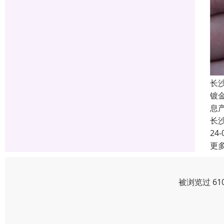
长
镀
息
长
24-
更
被浏览过 61