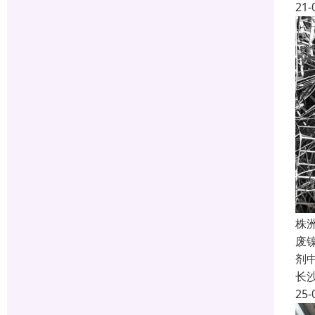
21-
株
废
剂
长
25-