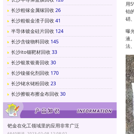
用5
长沙粗镓金属镓回收
26
铂
硝、
长沙粗银金渣子回收
41
曝
半导体镀金硅片回收
124
液
长沙含镍物料回收
145
法
长沙ito铟靶材回收
33
长沙银浆银膏回收
30
长沙镍催化剂回收
170
长沙铑水铑粉回收
23
长沙擦银布擦金布回收
30
钯金在化工领域里的应用非常广泛
6840阅读 2023-02-08 12:08:02