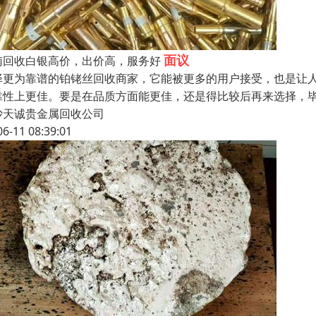
面议
南回收白银高价，出价高，服务好
择更为靠谱的铂铑丝回收商家，它能被更多的用户接受，也是让
靠性上更佳。要是在品质方面能更佳，还是得比较后再来选择，
沙天诚贵金属回收公司
06-11 08:39:01