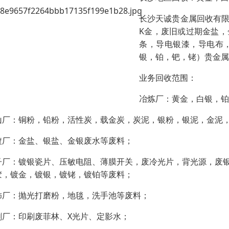
长沙天诚贵金属回收有
K金，废旧或过期金盐
条，导电银漆，导电布
银，铂，钯，铑）贵金属
业务回收范围：
冶炼厂：黄金，白银，铂
山厂：铜粉，铅粉，活性炭，载金炭，炭泥，银粉，银泥，金泥
镀厂：金盐、银盐、金银废水等废料；
子厂：镀银瓷片、压敏电阻、薄膜开关，废冷光片，背光源，废
胶，镀金，镀银，镀铑，镀铂等废料；
饰厂：抛光打磨粉，地毯，洗手池等废料；
刷厂：印刷废菲林、X光片、定影水；