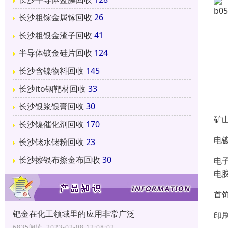
长沙粗镓金属镓回收
26
长沙粗银金渣子回收
41
半导体镀金硅片回收
124
长沙含镍物料回收
145
长沙ito铟靶材回收
33
长沙银浆银膏回收
30
矿
长沙镍催化剂回收
170
电
长沙铑水铑粉回收
23
长沙擦银布擦金布回收
30
电
电
首
钯金在化工领域里的应用非常广泛
印
6835阅读 2023-02-08 12:08:02