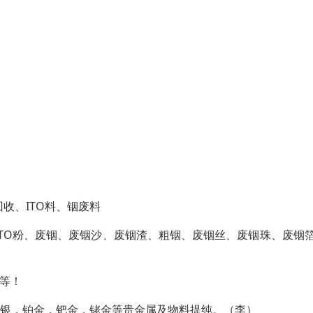
回收、ITO料、铟废料
、ITO粉、废铟、废铟沙、废铟渣、粗铟、废铟丝、废铟珠、废铟
材等！
银，铂金，钯金，铑金等贵金属及物料提纯。（李）