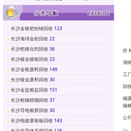
长沙金银钯铂铑回收
123
长沙海绵金粉回收
22
长沙钯催化剂回收
36
价 
长沙镀金镀银回收
23
湖
长沙金银废料回收
149
工
长沙镀金废料回收
30
回
长沙金盐银盐回收
151
铟
长沙粗铟精铟回收
37
铟
长沙导电银胶回收
30
公
长沙电镀废银板回收
143
长沙半导体蓝膜回收
128