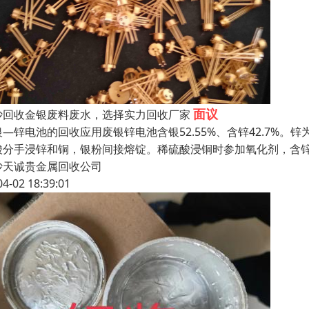
面议
沙回收金银废料废水，选择实力回收厂家
银—锌电池的回收应用废银锌电池含银52.55%、含锌42.7%
酸分手浸锌和铜，银粉间接熔锭。稀硫酸浸铜时参加氧化剂，含
沙天诚贵金属回收公司
04-02 18:39:01