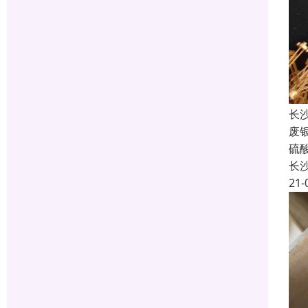
长
废
硫
长
21-