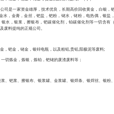
限公司是一家资金雄厚，技术优良，长期高价回收黄金，白银，
，金水，金膏，金丝，钯盐，钯粉，铑水，铑粉，电热偶，银盐
，银水，银浆，擦银布，钯碳催化剂，铂碳催化剂等一切含有
及废料提纯的正规公司。
金，钯金，铑金，银锌电瓶，以及粗铅,贵铅,阳极泥等废料;
，一切炼金，炼银，炼铂，钯铑的废渣废料等；
银浆、钯浆、擦银布、银浆罐、金浆罐、银焊条、银焊丝、银粉