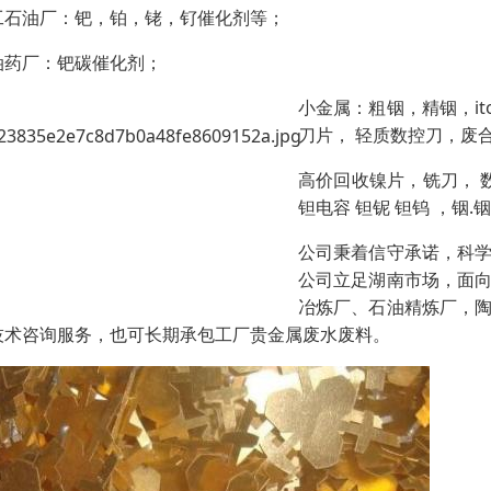
工石油厂：钯，铂，铑，钌催化剂等；
油药厂：钯碳催化剂；
小金属：粗铟，精铟，it
刀片， 轻质数控刀，废合
高价回收镍片，铣刀， 数
钽电容 钽铌 钽钨 ，铟.铟
公司秉着信守承诺，科
公司立足湖南市场，面
冶炼厂、石油精炼厂，
技术咨询服务，也可长期承包工厂贵金属废水废料。