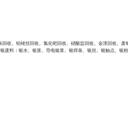
回收、铂铑丝回收、氯化钯回收、硝酸盐回收、金渣回收、废
含银废料：银水、银浆、导电银浆、银焊条、银丝、银触点、银