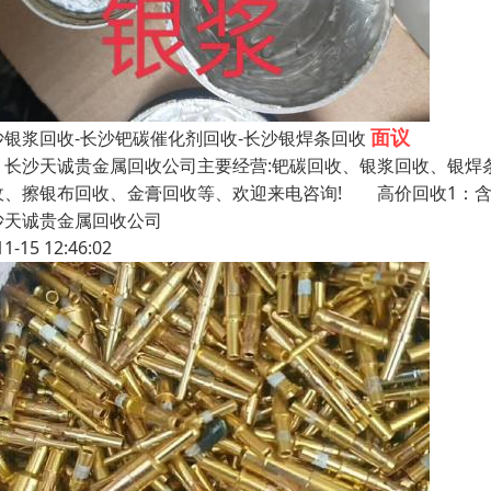
面议
沙银浆回收-长沙钯碳催化剂回收-长沙银焊条回收
沙天诚贵金属回收公司主要经营:钯碳回收、银浆回收、银焊条
收、擦银布回收、金膏回收等、欢迎来电咨询! 高价回收1：
沙天诚贵金属回收公司
11-15 12:46:02