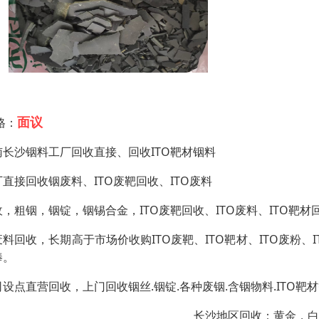
面议
格：
南长沙铟料工厂回收直接、回收ITO靶材铟料
厂直接回收铟废料、ITO废靶回收、ITO废料
收，粗铟，铟锭，铟锡合金，ITO废靶回收、ITO废料、ITO靶材
废料回收，长期高于市场价收购ITO废靶、ITO靶材、ITO废粉
棒。
司设点直营回收，上门回收铟丝.铟锭.各种废铟.含铟物料.ITO靶
长沙地区回收：黄金，白