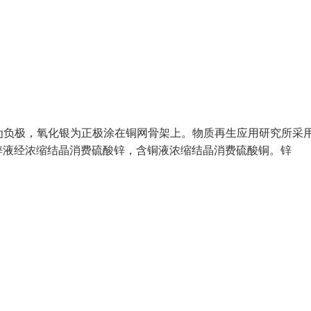
。锌为负极，氧化银为正极涂在铜网骨架上。物质再生应用研究所采
锌液经浓缩结晶消费硫酸锌，含铜液浓缩结晶消费硫酸铜。锌