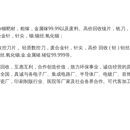
o铟靶材，粗镓，金属镓99.99以及废料。高价回收镍片，铣刀，
金针，针尖，铟.铟丝.氧化铟；
控刀片， 轻质数控刀，废合金针，针尖，高价 回收 ( 钽 ) 钽丝
丝.氧化铟.金.金属锗.锗锭99.999等。
学回收，互惠互利，合作创造价值，致力环保事业，诚信经营的
向全国，真诚与各电子厂、集成电路厂、半导体厂、电镀厂、首
陶瓷厂，印刷制版行业、医院等厂家及社会各界合作。可代客加