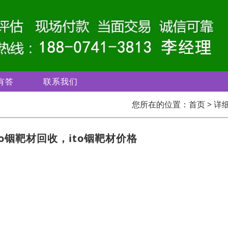
有答
联系我们
您所在的位置：
首页
> 详
to铟靶材回收，ito铟靶材价格