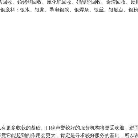
回收、铂铑丝回收、氯化钯回收、硝酸盐回收、金渣回收、废
含银废料：银水、银浆、导电银浆、银焊条、银丝、银触点、银
人有更多收获的基础。口碑声誉较好的服务机构将更受欢迎，进
毕竟它能起到的作用会更大，肯定是寻求较好服务的基础，所以