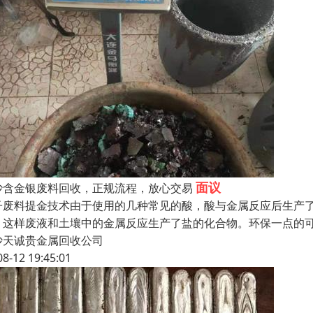
面议
沙含金银废料回收，正规流程，放心交易
子废料提金技术由于使用的几种常见的酸，酸与金属反应后生产
，这样废液和土壤中的金属反应生产了盐的化合物。环保一点的
沙天诚贵金属回收公司
08-12 19:45:01