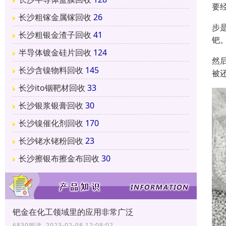
要
长沙粗镓金属镓回收
26
步
长沙粗银金渣子回收
41
钯
半导体镀金硅片回收
124
然
长沙含镍物料回收
145
被
长沙ito铟靶材回收
33
长沙银浆银膏回收
30
长沙镍催化剂回收
170
长沙铑水铑粉回收
23
长沙擦银布擦金布回收
30
钯金在化工领域里的应用非常广泛
6830阅读 2023-02-08 12:08:02