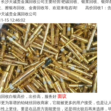
沙天诚贵金属回收公司主要经营:钯碳回收、银浆回收、银焊条
收、擦银布回收、金膏回收等、欢迎来电咨询! 高价回收1：
沙天诚贵金属回收公司
11-15 12:46:02
面议
南回收白银高价，出价高，服务好
择更为靠谱的铂铑丝回收商家，它能被更多的用户接受，也是让
靠性上更佳。要是在品质方面能更佳，还是得比较后再来选择，