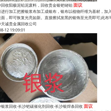
面议
沙回收阳极泥铅泥废料，回收贵金银钯铑铂
司进行加工把擦银浆布加工成银布，银布以植物纤维为基材，加
表面，即可恢复光亮如新。直接擦拭发黑的银饰至光亮即可;此布
沙天诚贵金属回收公司
08-12 19:09:01
面议
沙银浆回收-长沙钯碳催化剂回收-长沙银焊条回收