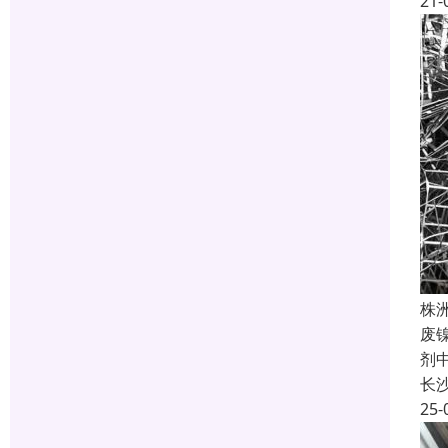
21-
株
废
剂
长
25-