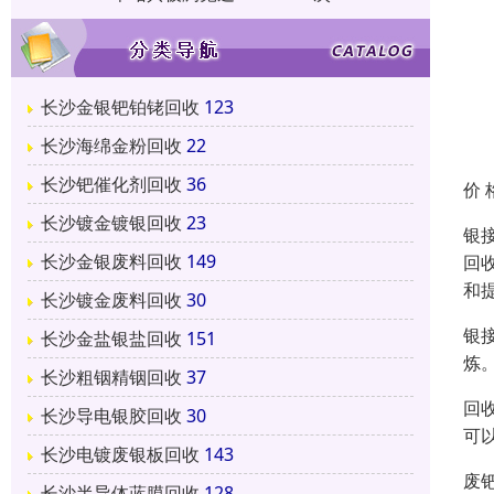
长沙金银钯铂铑回收
123
长沙海绵金粉回收
22
长沙钯催化剂回收
36
价 
长沙镀金镀银回收
23
银
长沙金银废料回收
149
回
和
长沙镀金废料回收
30
银
长沙金盐银盐回收
151
炼
长沙粗铟精铟回收
37
回
长沙导电银胶回收
30
可
长沙电镀废银板回收
143
废
长沙半导体蓝膜回收
128