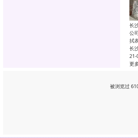
长
公
拭
长
21-
更
被浏览过 61