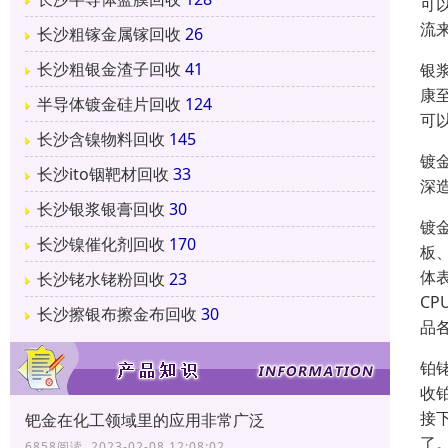
可
流
长沙粗镓金属镓回收
26
长沙粗银金渣子回收
41
银
康
半导体镀金硅片回收
124
可
长沙含镍物料回收
145
镀
长沙ito铟靶材回收
33
深
长沙银浆银膏回收
30
镀
长沙镍催化剂回收
170
板
体
长沙铑水铑粉回收
23
C
长沙擦银布擦金布回收
30
品
铂
收
接
钯金在化工领域里的应用非常广泛
了
6858阅读 2023-02-08 12:08:02