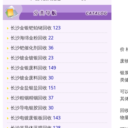
长沙金银钯铂铑回收
123
长沙海绵金粉回收
22
长沙钯催化剂回收
36
价 
长沙镀金镀银回收
23
废
长沙金银废料回收
149
银
长沙镀金废料回收
30
类
长沙金盐银盐回收
151
可
长沙粗铟精铟回收
37
其
长沙导电银胶回收
30
回
物
长沙电镀废银板回收
143
长沙半导体蓝膜回收
128