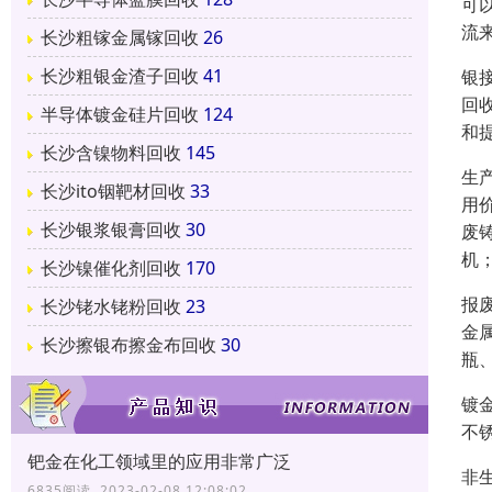
可
流
长沙粗镓金属镓回收
26
长沙粗银金渣子回收
41
银
回
半导体镀金硅片回收
124
和
长沙含镍物料回收
145
生
长沙ito铟靶材回收
33
用
长沙银浆银膏回收
30
废
机
长沙镍催化剂回收
170
报
长沙铑水铑粉回收
23
金
长沙擦银布擦金布回收
30
瓶
镀
不
钯金在化工领域里的应用非常广泛
非
6835阅读 2023-02-08 12:08:02