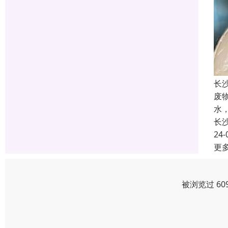
长
废
水
长
24-
更
被浏览过 60