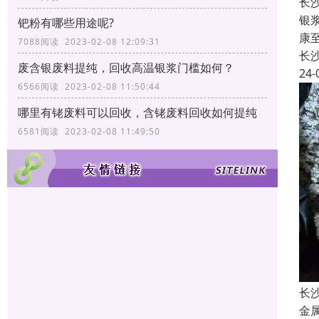
长
银
钯粉有哪些用途呢?
康
7088阅读 2023-02-08 12:09:31
长
废含银废料提纯，回收高温银浆门槛如何？
24-
6566阅读 2023-02-08 11:50:44
哪里有铑废料可以回收，含铑废料回收如何提纯
6581阅读 2023-02-08 11:49:50
长
金