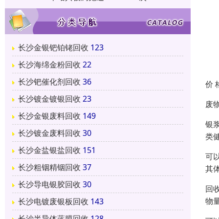
长沙金银钯铂铑回收
123
长沙海绵金粉回收
22
长沙钯催化剂回收
36
价 
长沙镀金镀银回收
23
废
长沙金银废料回收
149
银
长沙镀金废料回收
30
类
长沙金盐银盐回收
151
可
长沙粗铟精铟回收
37
其
长沙导电银胶回收
30
回
物
长沙电镀废银板回收
143
长沙半导体蓝膜回收
128