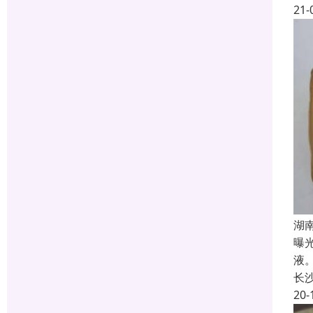
21-
湖
曝
液
长
20-