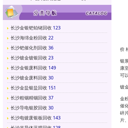
长沙金银钯铂铑回收
123
长沙海绵金粉回收
22
长沙钯催化剂回收
36
价 
长沙镀金镀银回收
23
银
长沙金银废料回收
149
康
可
长沙镀金废料回收
30
镀
长沙金盐银盐回收
151
长沙粗铟精铟回收
37
金
催
长沙导电银胶回收
30
碎
长沙电镀废银板回收
143
片
长沙半导体蓝膜回收
128