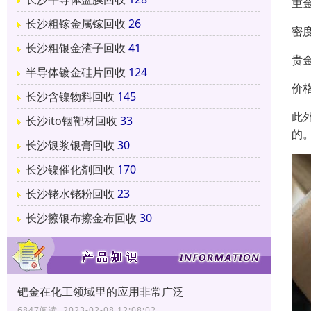
重
长沙粗镓金属镓回收
26
密度
长沙粗银金渣子回收
41
贵
半导体镀金硅片回收
124
价
长沙含镍物料回收
145
此
长沙ito铟靶材回收
33
的
长沙银浆银膏回收
30
长沙镍催化剂回收
170
长沙铑水铑粉回收
23
长沙擦银布擦金布回收
30
钯金在化工领域里的应用非常广泛
6847阅读 2023-02-08 12:08:02