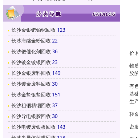
长沙金银钯铂铑回收
123
长沙海绵金粉回收
22
长沙钯催化剂回收
36
价 
长沙镀金镀银回收
23
物
长沙金银废料回收
149
胶
长沙镀金废料回收
30
有
基
长沙金盐银盐回收
151
生
长沙粗铟精铟回收
37
轻
长沙导电银胶回收
30
密度
长沙电镀废银板回收
143
长沙半导体蓝膜回收
128