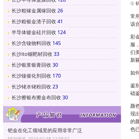
① 
长沙粗镓金属镓回收
26
常
长沙粗银金渣子回收
41
该
半导体镀金硅片回收
124
彩
长沙含镍物料回收
145
服
们
长沙ito铟靶材回收
33
新
长沙银浆银膏回收
30
如
长沙镍催化剂回收
170
鉴
长沙铑水铑粉回收
23
础
长沙擦银布擦金布回收
30
颜
现
的
色
钯金在化工领域里的应用非常广泛
6876阅读 2023-02-08 12:08:02