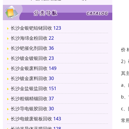
长沙金银钯铂铑回收
123
长沙海绵金粉回收
22
长沙钯催化剂回收
36
价 
长沙镀金镀银回收
23
2
长沙金银废料回收
149
其
长沙镀金废料回收
30
a
长沙金盐银盐回收
151
b
长沙粗铟精铟回收
37
c
长沙导电银胶回收
30
长沙电镀废银板回收
143
常
长沙半导体蓝膜回收
128