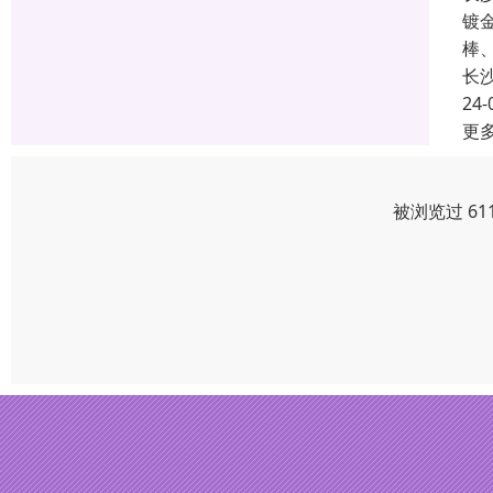
镀
棒
长
24-
更
被浏览过 61