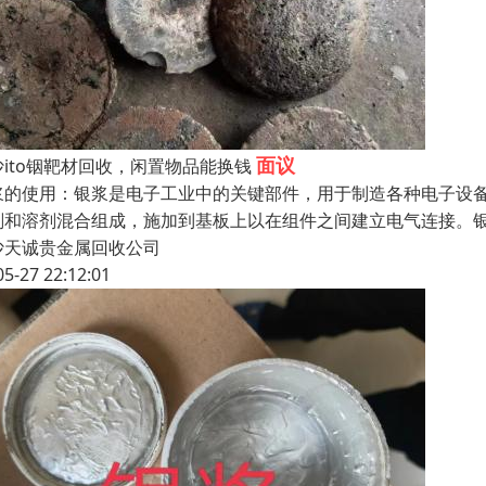
面议
沙ito铟靶材回收，闲置物品能换钱
浆的使用：银浆是电子工业中的关键部件，用于制造各种电子设
剂和溶剂混合组成，施加到基板上以在组件之间建立电气连接。
沙天诚贵金属回收公司
05-27 22:12:01