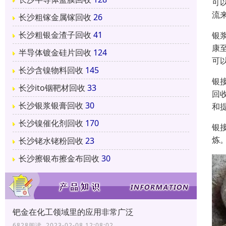
可
流
长沙粗镓金属镓回收
26
长沙粗银金渣子回收
41
银
康
半导体镀金硅片回收
124
可
长沙含镍物料回收
145
银
长沙ito铟靶材回收
33
回
长沙银浆银膏回收
30
和
长沙镍催化剂回收
170
银
炼
长沙铑水铑粉回收
23
长沙擦银布擦金布回收
30
钯金在化工领域里的应用非常广泛
6828阅读 2023-02-08 12:08:02