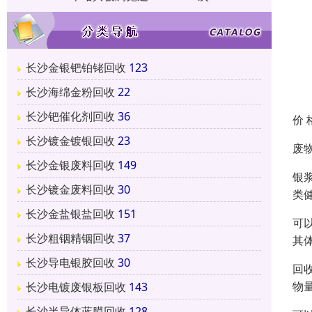
长沙金银钯铂铑回收
123
长沙海绵金粉回收
22
长沙钯催化剂回收
36
价 
长沙镀金镀银回收
23
废
长沙金银废料回收
149
银
长沙镀金废料回收
30
类
长沙金盐银盐回收
151
可
长沙粗铟精铟回收
37
其
长沙导电银胶回收
30
回
物
长沙电镀废银板回收
143
长沙半导体蓝膜回收
128