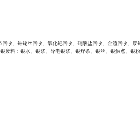
回收、铂铑丝回收、氯化钯回收、硝酸盐回收、金渣回收、废
含银废料：银水、银浆、导电银浆、银焊条、银丝、银触点、银