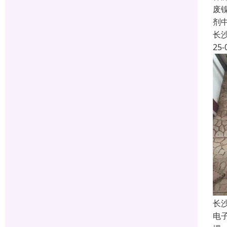
废
剂
长
25-
长
电