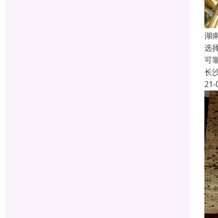
湖
选
可
长
21-