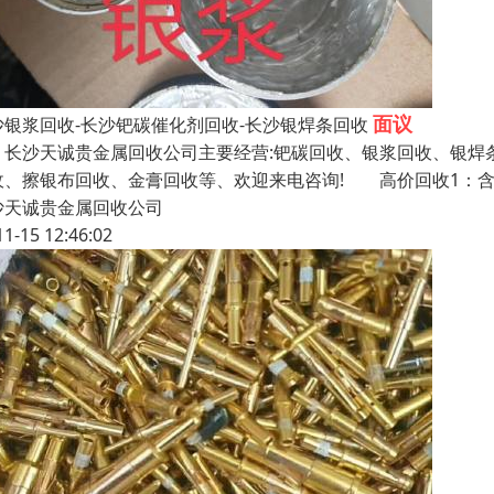
面议
沙银浆回收-长沙钯碳催化剂回收-长沙银焊条回收
沙天诚贵金属回收公司主要经营:钯碳回收、银浆回收、银焊条
收、擦银布回收、金膏回收等、欢迎来电咨询! 高价回收1：
沙天诚贵金属回收公司
11-15 12:46:02