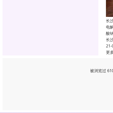
长
电
酸
长
21-
更
被浏览过 61