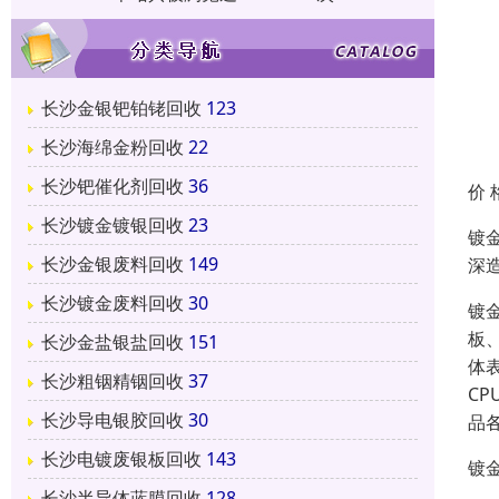
长沙金银钯铂铑回收
123
长沙海绵金粉回收
22
长沙钯催化剂回收
36
价 
长沙镀金镀银回收
23
镀
长沙金银废料回收
149
深
长沙镀金废料回收
30
镀
板
长沙金盐银盐回收
151
体
长沙粗铟精铟回收
37
C
长沙导电银胶回收
30
品
长沙电镀废银板回收
143
镀
长沙半导体蓝膜回收
128