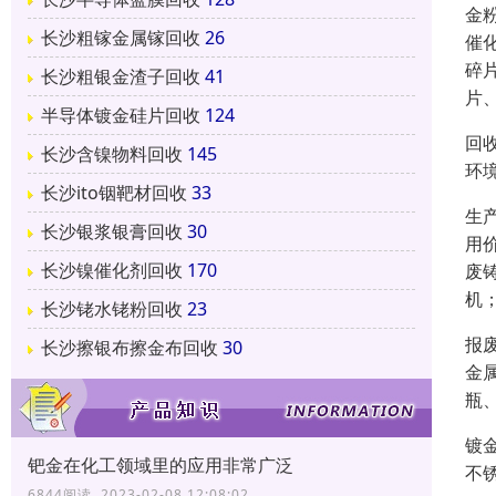
金
长沙粗镓金属镓回收
26
催
碎
长沙粗银金渣子回收
41
片
半导体镀金硅片回收
124
回
长沙含镍物料回收
145
环
长沙ito铟靶材回收
33
生
长沙银浆银膏回收
30
用
长沙镍催化剂回收
170
废
机
长沙铑水铑粉回收
23
报
长沙擦银布擦金布回收
30
金
瓶
镀
钯金在化工领域里的应用非常广泛
不
6844阅读 2023-02-08 12:08:02